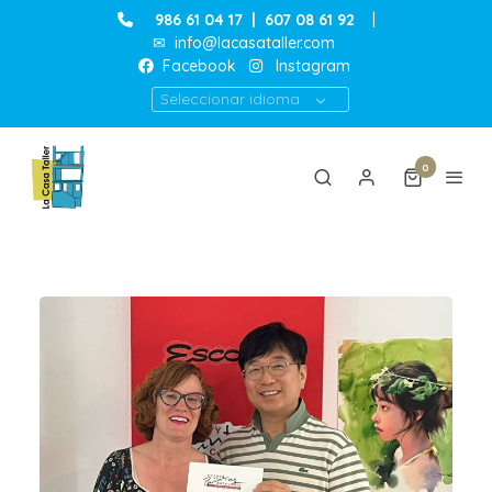
986 61 04 17
|
607 08 61 92
|
✉
info@lacasataller.com
Facebook
Instagram
Seleccionar idioma
0