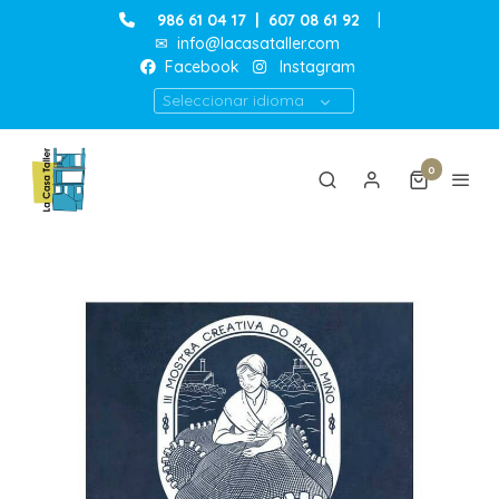
986 61 04 17
|
607 08 61 92
|
✉
info@lacasataller.com
Facebook
Instagram
Seleccionar idioma
0