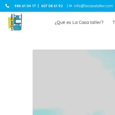
986 61 04 17
|
607 08 61 92
| ✉
info@lacasataller.com
¿Qué es La Casa taller?
T