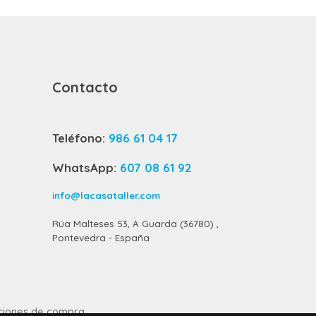
Contacto
Teléfono:
986 61 04 17
WhatsApp:
607 08 61 92
info@lacasataller.com
Rúa Malteses 53, A Guarda (36780) ,
Pontevedra - España
ciones de compra