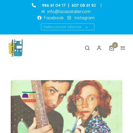
986 61 04 17
|
607 08 61 92
|
✉
info@lacasataller.com
Facebook
Instagram
Seleccionar idioma
0