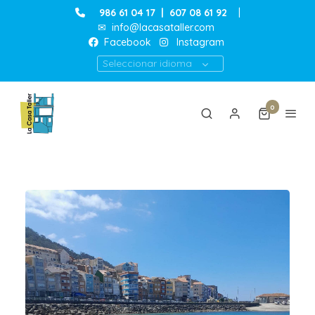
986 61 04 17
|
607 08 61 92
|
✉
info@lacasataller.com
Facebook
Instagram
Seleccionar idioma
0