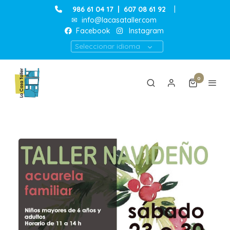
986 61 04 17
|
607 08 61 92
|
✉
info@lacasataller.com
Facebook
Instagram
Seleccionar idioma
0