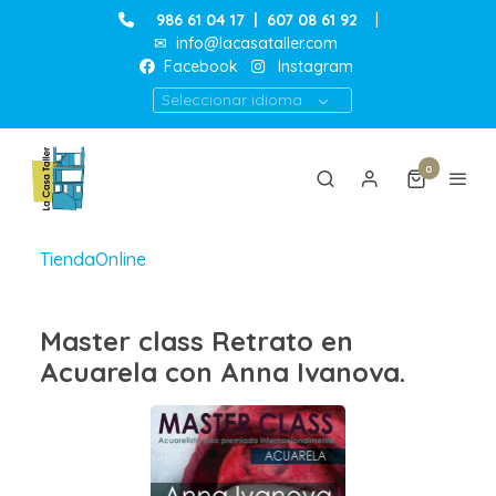
986 61 04 17
|
607 08 61 92
|
✉
info@lacasataller.com
Facebook
Instagram
Seleccionar idioma
0
TiendaOnline
Master class Retrato en
Acuarela con Anna Ivanova.