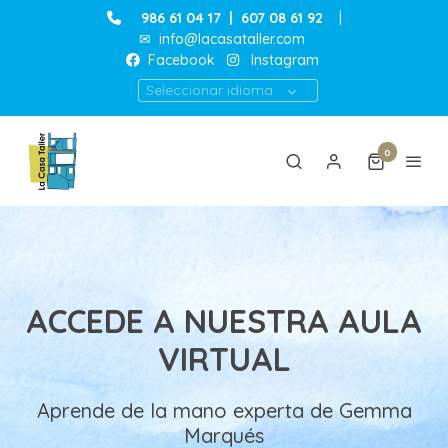
986 61 04 17
|
607 08 61 92
|
✉
info@lacasataller.com
Facebook
Instagram
Seleccionar idioma
0
ACCEDE A NUESTRA AULA
VIRTUAL
Aprende de la mano experta de Gemma
Marqués