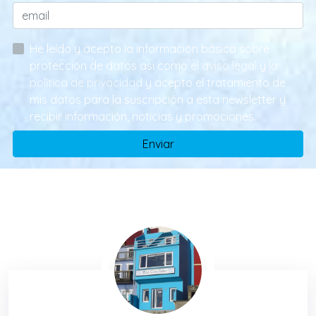
He leído y acepto la información básica sobre
protección de datos asi como
el aviso legal
y
la
política de privacidad
y acepto el tratamiento de
mis datos para la suscripción a esta newsletter y
recibir información, noticias y promociones.
Enviar